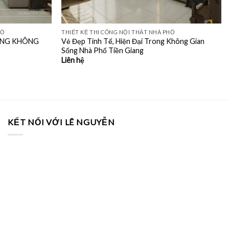
HỐ
THIẾT KẾ THI CÔNG NỘI THẤT NHÀ PHỐ
RONG KHÔNG
Vẻ Đẹp Tinh Tế, Hiện Đại Trong Không Gian
Sống Nhà Phố Tiền Giang
Liên hệ
KẾT NỐI VỚI LÊ NGUYỄN