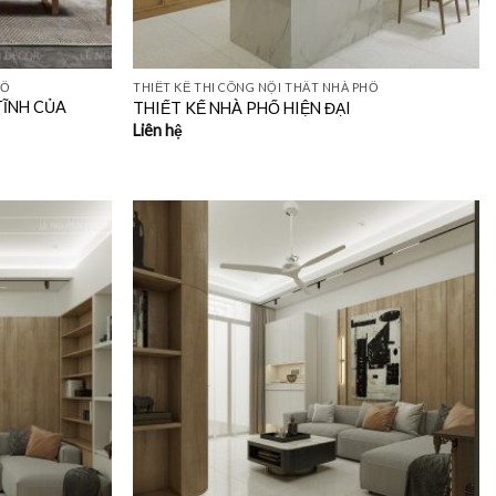
HỐ
THIẾT KẾ THI CÔNG NỘI THẤT NHÀ PHỐ
TĨNH CỦA
THIẾT KẾ NHÀ PHỐ HIỆN ĐẠI
Liên hệ