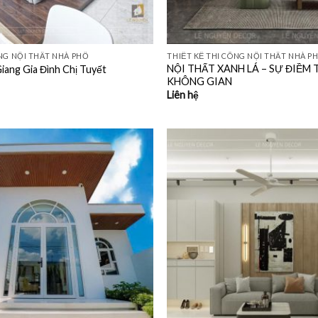
ÔNG NỘI THẤT NHÀ PHỐ
THIẾT KẾ THI CÔNG NỘI THẤT NHÀ P
NỘI THẤT XANH LÁ – SỰ ĐIỀM 
iang Gia Đình Chị Tuyết
KHÔNG GIAN
Liên hệ