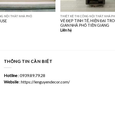
ÔNG NỘI THẤT NHÀ PHỐ
THIẾT KẾ THI CÔNG NỘI THẤT NHÀ P
VẺ ĐẸP TINH TẾ, HIỆN ĐẠI T
OUSE
GIAN NHÀ PHỐ TIỀN GIANG
Liên hệ
THÔNG TIN CẦN BIẾT
Hotline
: 0939.89.79.28
Websile
: https://lenguyendecor.com/