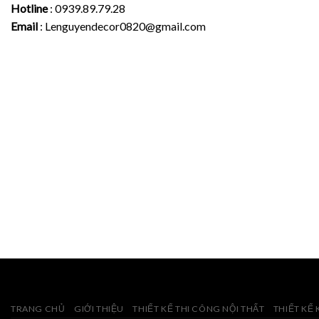
Hotline
: 0939.89.79.28
Email
: Lenguyendecor0820@gmail.com
TRANG CHỦ
GIỚI THIỆU
THIẾT KẾ THI CÔNG NỘI THẤT
THIẾT KẾ 