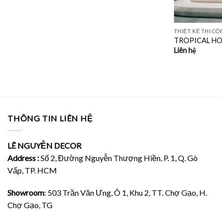
THIẾT KẾ THI C
TROPICAL H
Liên hệ
THÔNG TIN LIÊN HỆ
LÊ NGUYỄN DECOR
Address :
Số 2, Đường Nguyễn Thượng Hiền, P. 1, Q. Gò
Vấp, TP. HCM
Showroom
: 503 Trần Văn Ưng, Ô 1, Khu 2, TT. Chợ Gạo, H.
Chợ Gạo, TG