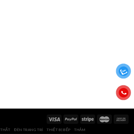
 THẤT
ĐÈN TRANG TRÍ
THIẾT BỊ BẾP
THẢM