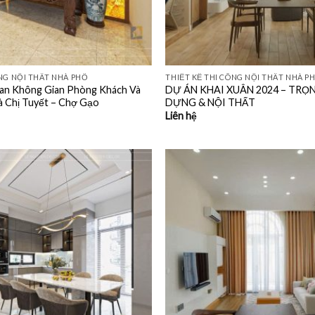
ÔNG NỘI THẤT NHÀ PHỐ
THIẾT KẾ THI CÔNG NỘI THẤT NHÀ P
n Không Gian Phòng Khách Và
DỰ ÁN KHAI XUÂN 2024 – TRỌ
 Chị Tuyết – Chợ Gạo
DỰNG & NỘI THẤT
Liên hệ