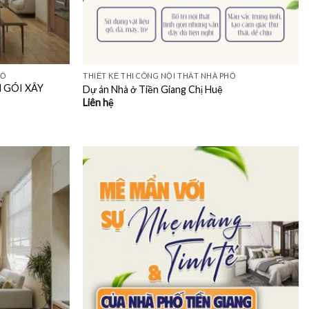
HỐ
THIẾT KẾ THI CÔNG NỘI THẤT NHÀ PHỐ
N GÓI XÂY
Dự án Nhà ở Tiền Giang Chị Huệ
Liên hệ