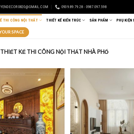
UYENDECOR0820@GMAIL.COM
0939.89.79.28 - 0987.097.598
KẾ THI CÔNG NỘI THẤT
THIẾT KẾ KIẾN TRÚC
SẢN PHẨM
PHỤ KIỆN
YOUR SPACE
THIẾT KẾ THI CÔNG NỘI THẤT NHÀ PHỐ