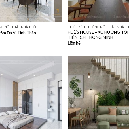
ÔNG NỘI THẤT NHÀ PHỐ
THIẾT KẾ THI CÔNG NỘI THẤT NHÀ P
HUỆ’S HOUSE – XU HƯỚNG TỐI
ậm Đà Vị Tình Thân
TIỆN ÍCH THÔNG MINH
Liên hệ