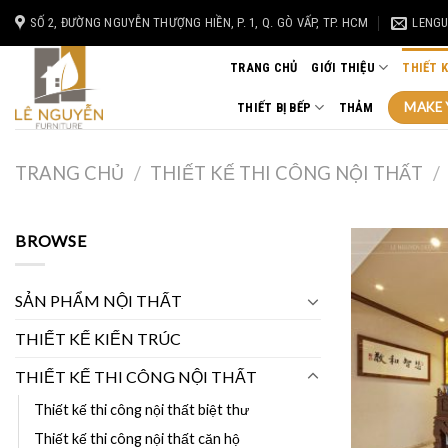
Skip
SỐ 2, ĐƯỜNG NGUYỄN THƯỢNG HIỀN, P. 1, Q. GÒ VẤP, TP. HCM
LENG
to
content
TRANG CHỦ
GIỚI THIỆU
THIẾT 
MAKE 
THIẾT BỊ BẾP
THẢM
TRANG CHỦ
/
THIẾT KẾ THI CÔNG NỘI THẤT
/
BROWSE
SẢN PHẨM NỘI THẤT
THIẾT KẾ KIẾN TRÚC
THIẾT KẾ THI CÔNG NỘI THẤT
Thiết kế thi công nội thất biệt thư
Thiết kế thi công nội thất căn hộ