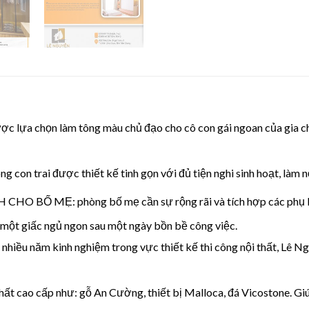
n làm tông màu chủ đạo cho cô con gái ngoan của gia chủ, bả
i được thiết kế tinh gọn với đủ tiện nghi sinh hoạt, làm nổi
: phòng bố mẹ cần sự rộng rãi và tích hợp các phụ kiện, th
 một giấc ngủ ngon sau một ngày bồn bề công việc.
nhiều năm kinh nghiệm trong vực thiết kế thi công nội thất, Lê 
 thất cao cấp như: gỗ An Cường, thiết bị Malloca, đá Vicostone. G