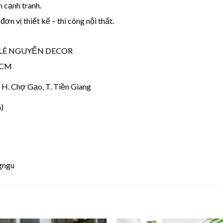
h cạnh tranh.
n vị thiết kế – thi công nội thất.
 LÊ NGUYỄN DECOR
 HCM
 H. Chợ Gạo, T. Tiền Giang
)
gngu