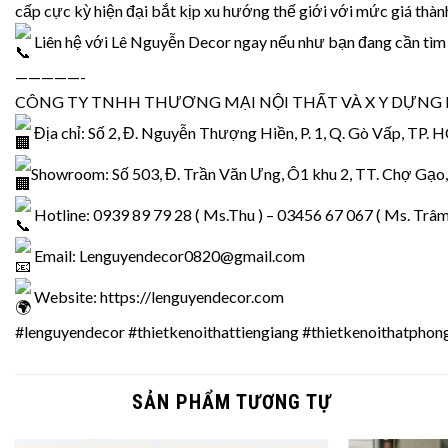
cấp cực kỳ hiện đại bắt kịp xu hướng thế giới với mức giá thàn
Liên hệ với Lê Nguyễn Decor ngay nếu như bạn đang cần tìm đơ
—————-
CÔNG TY TNHH THƯƠNG MẠI NỘI THẤT VÀ X Y DỰNG
Địa chỉ: Số 2, Đ. Nguyễn Thượng Hiền, P. 1, Q. Gò Vấp, TP.
Showroom: Số 503, Đ. Trần Văn Ưng, Ô1 khu 2, TT. Chợ Gạo,
Hotline: 0939 89 79 28 ( Ms.Thu ) – 03456 67 067 ( Ms. Trâm
Email: Lenguyendecor0820@gmail.com
Website:
https://lenguyendecor.com
#lenguyendecor
#thietkenoithattiengiang
#thietkenoithatphon
SẢN PHẨM TƯƠNG TỰ