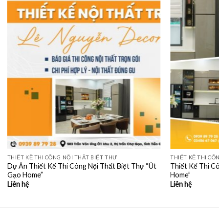
THIẾT KẾ THI CÔNG NỘI THẤT BIỆT THƯ
THIẾT KẾ THI CÔ
Dự Án Thiết Kế Thi Công Nội Thất Biệt Thự “Út
Thiết Kế Thi C
Gạo Home”
Home”
Liên hệ
Liên hệ