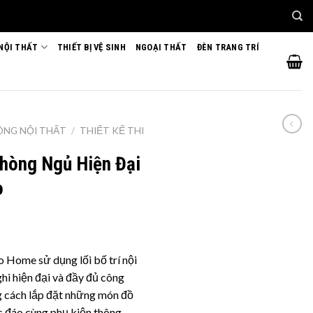
 NỘI THẤT
THIẾT BỊ VỆ SINH
NGOẠI THẤT
ĐÈN TRANG TRÍ
CÔNG NỘI THẤT
/
THIẾT KẾ THI
Phòng Ngủ Hiện Đại
o
 Home sử dụng lối bố trí nội
hi hiện đại và đầy đủ công
g cách lắp đặt những món đồ
ộc đáo cùng phụ kiện thông