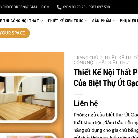
UYENDECOR0820@GMAIL.COM
0939.89.79.28 - 0987.097.598
KẾ THI CÔNG NỘI THẤT
THIẾT KẾ KIẾN TRÚC
SẢN PHẨM
PHỤ KIỆN
YOUR SPACE
TRANG CHỦ
/
THIẾT KẾ THI 
CÔNG NỘI THẤT BIỆT THƯ
Thiết Kế Nội Thất 
Của Biệt Thự Út Gạ
Liên hệ
Phòng ngủ của biệt thự Út Gạo
thất khoa học, đảm bảo tiện ng
năng sử dụng cho gia chủ bằn
nội thất tinh gọn, kiểu dáng đ