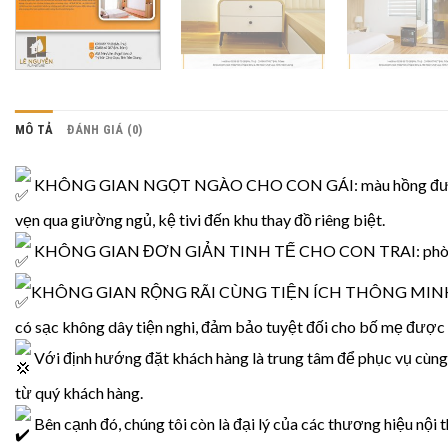
MÔ TẢ
ĐÁNH GIÁ (0)
KHÔNG GIAN NGỌT NGÀO CHO CON GÁI: màu hồng được lựa chọ
vẹn qua giường ngủ, kệ tivi đến khu thay đồ riêng biệt.
KHÔNG GIAN ĐƠN GIẢN TINH TẾ CHO CON TRAI: phòng con tra
KHÔNG GIAN RỘNG RÃI CÙNG TIỆN ÍCH THÔNG MINH CHO BỐ MẸ
có sạc không dây tiện nghi, đảm bảo tuyệt đối cho bố mẹ được
Với định hướng đặt khách hàng là trung tâm để phục vụ cùng 
từ quý khách hàng.
Bên cạnh đó, chúng tôi còn là đại lý của các thương hiệu nội