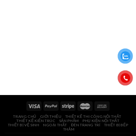
TRANG CHỦ
GIỚI THIỆU
THIẾT KẾ THI CÔNG NỘI THẤT
THIẾT KẾ KIẾN TRÚC
SẢN PHẨM
PHỤ KIỆN NỘI THẤT
THIẾT BỊ VỆ SINH
NGOẠI THẤT
ĐÈN TRANG TRÍ
THIẾT BỊ BẾP
THẢM