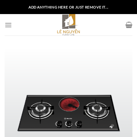
Skip
ADD ANYTHING HERE OR JUST REMOVE IT...
to
content