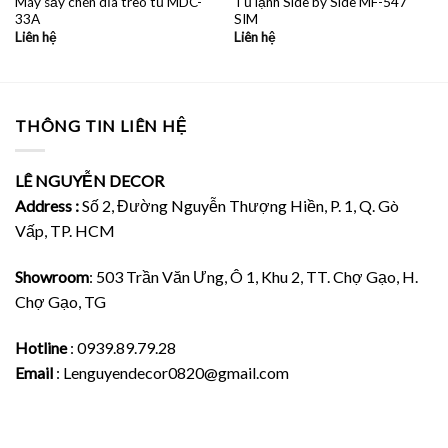
Máy sấy chén dĩa treo tủ MDC-
Tủ lạnh Side by Side MF-547
33A
SIM
Liên hệ
Liên hệ
THÔNG TIN LIÊN HỆ
LÊ NGUYỄN DECOR
Address :
Số 2, Đường Nguyễn Thượng Hiền, P. 1, Q. Gò
Vấp, TP. HCM
Showroom
: 503 Trần Văn Ưng, Ô 1, Khu 2, TT. Chợ Gạo, H.
Chợ Gạo, TG
Hotline
: 0939.89.79.28
Email
: Lenguyendecor0820@gmail.com