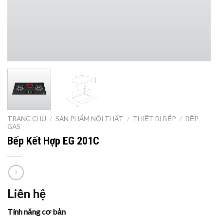
TRANG CHỦ
/
SẢN PHẨM NỘI THẤT
/
THIẾT BỊ BẾP
/
BẾP
GAS
Bếp Kết Hợp EG 201C
Liên hệ
Tính năng cơ bản