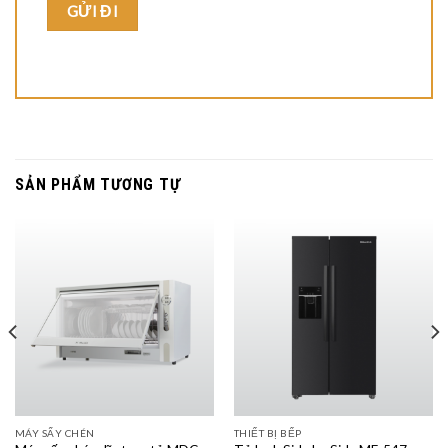
SẢN PHẨM TƯƠNG TỰ
MÁY SẤY CHÉN
THIẾT BỊ BẾP