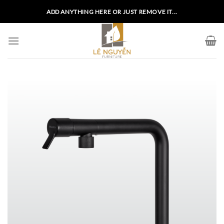
Skip
ADD ANYTHING HERE OR JUST REMOVE IT...
to
content